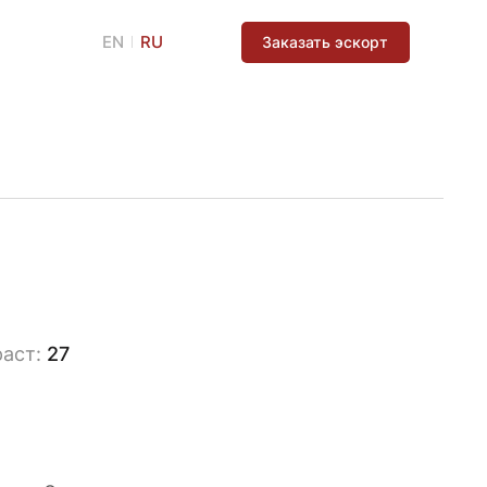
EN
RU
Заказать эскорт
раст:
27